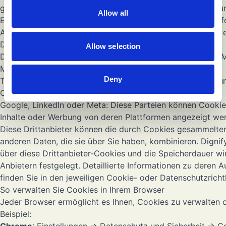
gemäß der DSGVO, wie das Recht auf Auskunft, Berichtigu
Allow all
Einschränkung, Widerspruch und Datenübertragbarkeit. Inf
Ausübung dieser Rechte finden Sie in unserer
Datenschutze
Drittanbieter-Cookies
Allow selection
Dignify kann auch Plattformen wie Google, LinkedIn oder M
Marketingzwecke nutzen.
Deny
Teamtailor: verwendet unbedingt erforderliche, Analyse- u
Cookies.
Google, LinkedIn oder Meta: Diese Parteien können Cookie
Inhalte oder Werbung von deren Plattformen angezeigt we
Diese Drittanbieter können die durch Cookies gesammelten
anderen Daten, die sie über Sie haben, kombinieren. Dignify
über diese Drittanbieter-Cookies und die Speicherdauer wi
Anbietern festgelegt. Detaillierte Informationen zu deren 
finden Sie in den jeweiligen Cookie- oder Datenschutzricht
So verwalten Sie Cookies in Ihrem Browser
Jeder Browser ermöglicht es Ihnen, Cookies zu verwalten 
Beispiel: