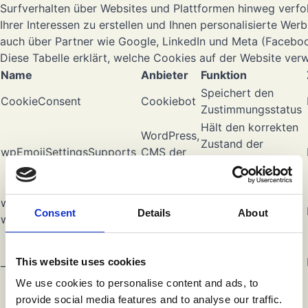
Surfverhalten über Websites und Plattformen hinweg verfol
Ihrer Interessen zu erstellen und Ihnen personalisierte We
auch über Partner wie Google, LinkedIn und Meta (Facebo
Diese Tabelle erklärt, welche Cookies auf der Website ve
Name
Anbieter
Funktion
Speichert den
CookieConsent
Cookiebot
Zustimmungsstatus
Hält den korrekten
WordPress,
Zustand der
wpEmojiSettingsSupports
CMS der
Website-
Website
Einstellungen
WordPress,
wp-
Verfolgt die
CMS der
Consent
Details
About
wpml_current_language
Sprachpräferenz
Website
Speichert
Google
_ga
aggregierte
This website uses cookies
Analytics
Statistiken
We use cookies to personalise content and ads, to
Speichert
provide social media features and to analyse our traffic.
Google